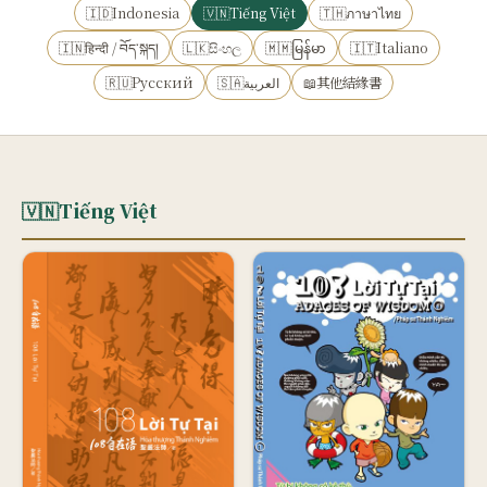
🇮🇩Indonesia
🇻🇳Tiếng Việt
🇹🇭ภาษาไทย
🇮🇳हिन्दी / བོད་སྐད།
🇱🇰සිංහල
🇲🇲မြန်မာ
🇮🇹Italiano
🇷🇺Русский
🇸🇦العربية
📖其他結緣書
🇻🇳
Tiếng Việt