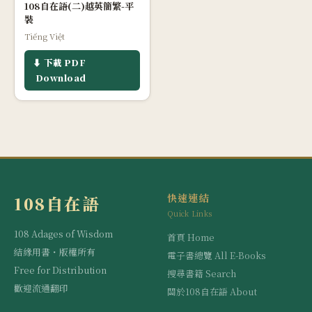
108自在語(二)越英簡繁-平
裝
Tiếng Việt
⬇ 下載 PDF
Download
快速連結
108自在語
Quick Links
108 Adages of Wisdom
首頁 Home
結緣用書・版權所有
電子書總覽 All E-Books
Free for Distribution
搜尋書籍 Search
歡迎流通翻印
關於108自在語 About