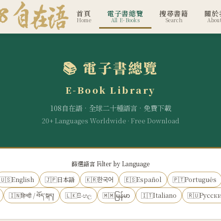
首頁
電子書總覽
搜尋書籍
關於
Home
All E-Books
Search
Abou
📚 電子書總覽
E-Book Library
108自在語 · 全球二十種語言 · 免費下載
20+ Languages Worldwide · Free Download
篩選語言 Filter by Language
🇺🇸English
🇯🇵日本語
🇰🇷한국어
🇪🇸Español
🇵🇹Português
🇮🇳हिन्दी / བོད་སྐད།
🇱🇰සිංහල
🇲🇲မြန်မာ
🇮🇹Italiano
🇷🇺Русск