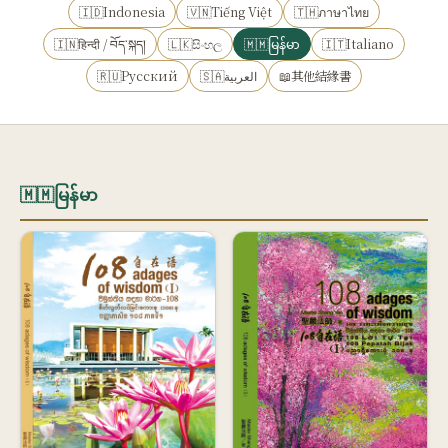
🇮🇩Indonesia
🇻🇳Tiếng Việt
🇹🇭ภาษาไทย
🇮🇳हिन्दी / བོད་སྐད།
🇱🇰සිංහල
🇲🇲မြန်မာ
🇮🇹Italiano
🇷🇺Русский
🇸🇦العربية
📖其他結緣書
🇲🇲
မြန်မာ