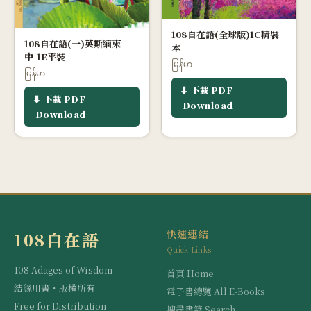
108自在語(全球版)1C精裝
108自在語(一)英斯緬柬
本
中-1E平裝
မြန်မာ
မြန်မာ
⬇ 下載 PDF
⬇ 下載 PDF
Download
Download
快速連結
108自在語
Quick Links
108 Adages of Wisdom
首頁 Home
結緣用書・版權所有
電子書總覽 All E-Books
Free for Distribution
搜尋書籍 Search